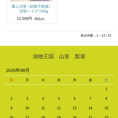
最上川漬（鮭親子粕漬）
10切＋イクラ60g
12,500円
（税込み）
表示件数：1～13 / 13
漬物王国 山形 梨屋
2026年08月
日
月
火
水
木
金
土
1
2
3
4
5
6
7
8
9
10
11
12
13
14
15
16
17
18
19
20
21
22