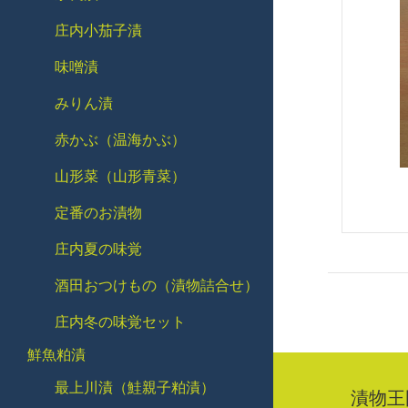
庄内小茄子漬
味噌漬
みりん漬
赤かぶ（温海かぶ）
山形菜（山形青菜）
定番のお漬物
庄内夏の味覚
酒田おつけもの（漬物詰合せ）
庄内冬の味覚セット
鮮魚粕漬
最上川漬（鮭親子粕漬）
漬物王