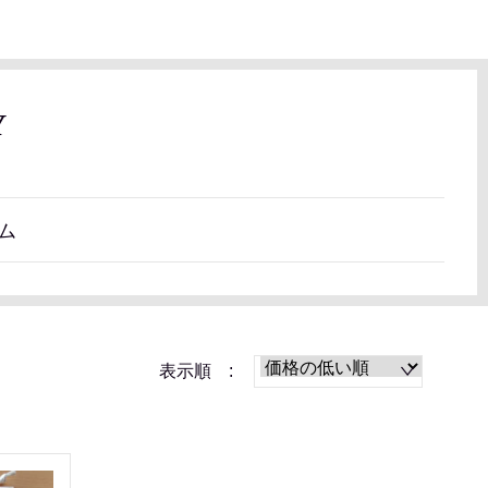
Y
ム
表示順 :