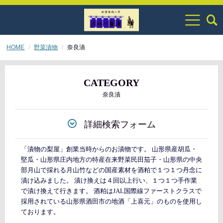
HOME
野菜漬物
奈良漬
CATEGORY
奈良漬
詳細検索フォーム
「漬物の梨屋」創業当時からのお漬物です。 山形県産胡瓜・
堅瓜・山形県庄内地方の特産在来野菜民田茄子・山形県の中央
部月山で採れる月山竹などの国産素材を酒粕で１つ１つ丹念に
漬け込みました。 漬け換えは４回以上行い、１つ１つ手作業
で漬け換えて行きます。 酒粕はJAL国際線ファーストクラスで
採用されている山形県酒田市の地酒「上喜元」のものを使用し
ております。