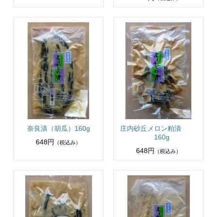
奈良漬（胡瓜）160g
庄内砂丘メロン粕漬
160g
648円
（税込み）
648円
（税込み）