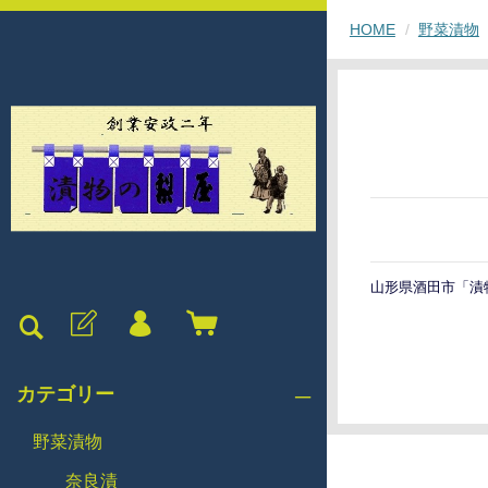
HOME
野菜漬物
山形県酒田市「漬
カテゴリー
野菜漬物
奈良漬