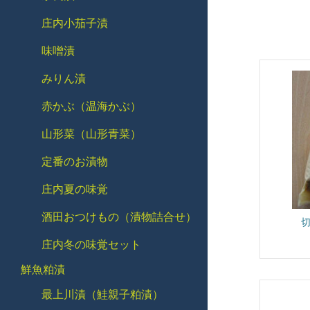
庄内小茄子漬
味噌漬
みりん漬
赤かぶ（温海かぶ）
山形菜（山形青菜）
定番のお漬物
庄内夏の味覚
酒田おつけもの（漬物詰合せ）
切
庄内冬の味覚セット
鮮魚粕漬
最上川漬（鮭親子粕漬）