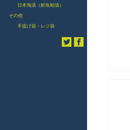
日本海漬（鮮魚粕漬）
その他
手提げ袋・レジ袋