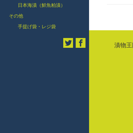
日本海漬（鮮魚粕漬）
その他
手提げ袋・レジ袋
漬物王