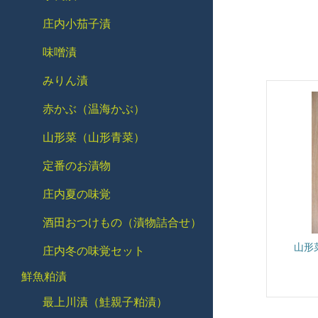
庄内小茄子漬
味噌漬
みりん漬
赤かぶ（温海かぶ）
山形菜（山形青菜）
定番のお漬物
庄内夏の味覚
酒田おつけもの（漬物詰合せ）
山形
庄内冬の味覚セット
鮮魚粕漬
最上川漬（鮭親子粕漬）