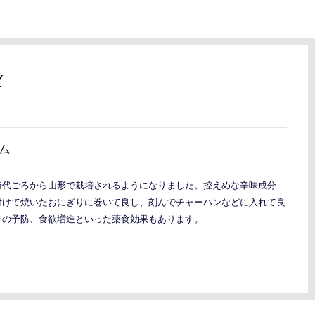
Y
）
ム
時代ごろから山形で栽培されるようになりました。控えめな辛味成分
付けて焼いたおにぎりに巻いて良し、刻んでチャーハンなどに入れて良
ンの予防、食欲増進といった薬食効果もあります。