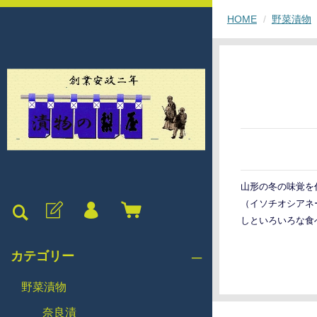
HOME
野菜漬物
山形の冬の味覚を
（イソチオシアネ
しといろいろな食
カテゴリー
野菜漬物
奈良漬